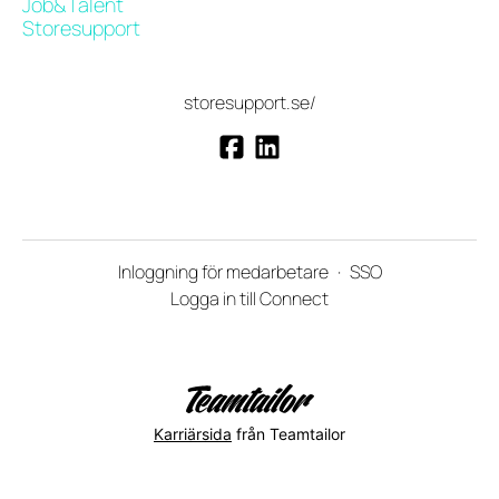
Job&Talent
Storesupport
storesupport.se/
Inloggning för medarbetare
·
SSO
Logga in till Connect
Karriärsida
från Teamtailor