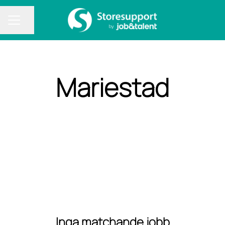
Dela sidan
KARRIÄRMENY
Mariestad
Inga matchande jobb