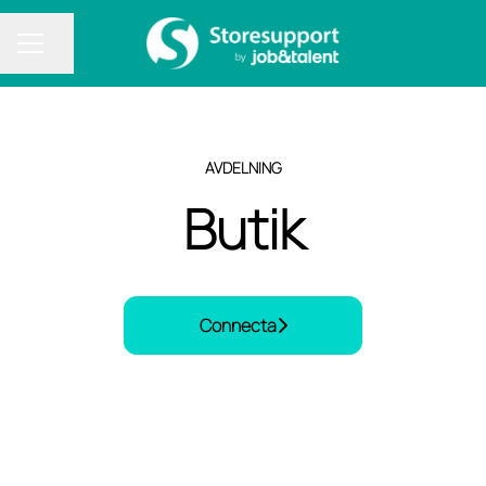
Dela sidan
KARRIÄRMENY
AVDELNING
Butik
Connecta