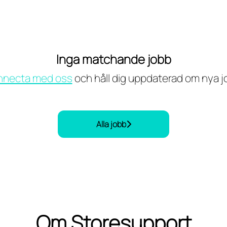
Inga matchande jobb
necta med oss
och håll dig uppdaterad om nya j
Alla jobb
Om Storesupport