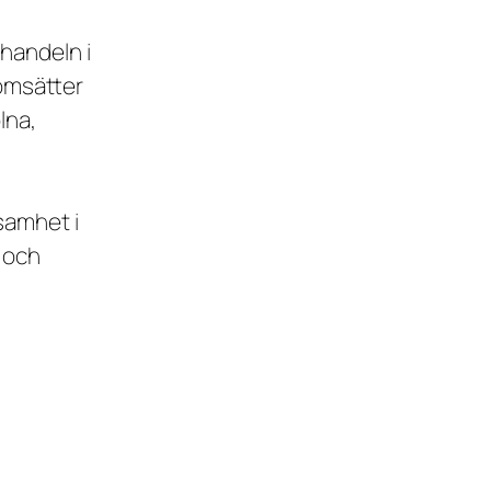
handeln i
 omsätter
lna,
samhet i
 och