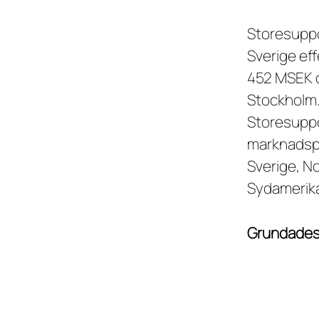
Storesuppo
Sverige ef
452 MSEK o
Stockholm
Storesuppo
marknadspl
Sverige, N
Sydamerika
Grundade