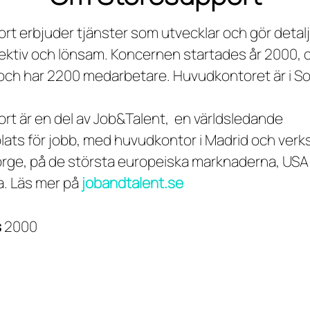
rt erbjuder tjänster som utvecklar och gör detalj
fektiv och lönsam. Koncernen startades år 2000,
ch har 2200 medarbetare. Huvudkontoret är i So
.
rt är en del av Job&Talent, en världsledande
ats för jobb, med huvudkontor i Madrid och verk
orge, på de största europeiska marknaderna, USA
. Läs mer på
jobandtalent.se
s
2000