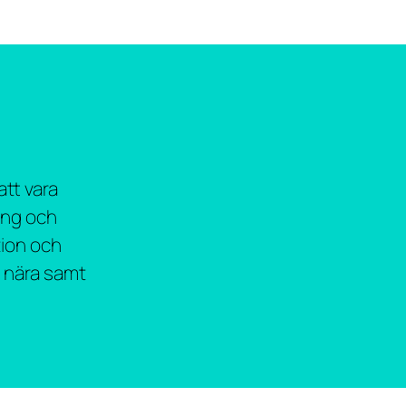
att vara
ing och
tion och
h nära samt