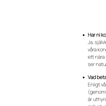
Har ni ko
Ja, själ
våra kon
ett nära
ser natu
Vad betal
Enligt vå
(genomsn
är uthyr