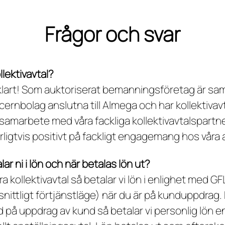
Frågor och svar
llektivavtal?
vklart! Som auktoriserat bemanningsföretag är sam
cernbolag anslutna till Almega och har kollektivavta
 samarbete med våra fackliga kollektivavtalspartne
rligtvis positivt på fackligt engagemang hos våra 
ar ni i lön och när betalas lön ut?
ra kollektivavtal så betalar vi lön i enlighet med GF
ittligt förtjänstläge) när du är på kunduppdrag. 
d på uppdrag av kund så betalar vi personlig lön en