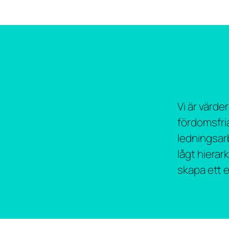
Vi är värde
fördomsfri
ledningsar
lågt hierar
skapa ett e