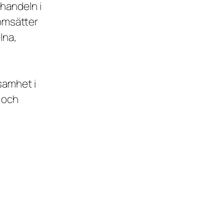
handeln i
 omsätter
lna,
samhet i
 och