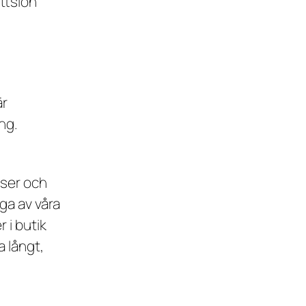
ottslön
är
ng.
nser och
nga av våra
 i butik
 långt,