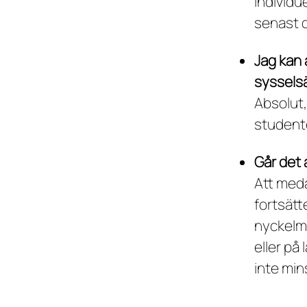
individu
senast 
Jag kan 
syssels
Absolut,
studente
Går det a
Att med
fortsätte
nyckelme
eller på
inte min