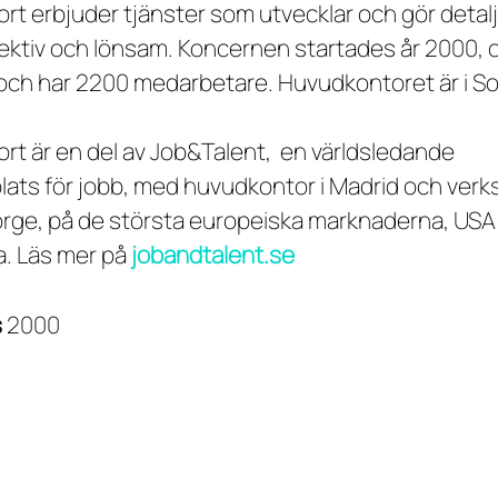
rt erbjuder tjänster som utvecklar och gör detalj
fektiv och lönsam. Koncernen startades år 2000,
ch har 2200 medarbetare. Huvudkontoret är i So
.
rt är en del av Job&Talent, en världsledande
ats för jobb, med huvudkontor i Madrid och verk
orge, på de största europeiska marknaderna, USA
. Läs mer på
jobandtalent.se
s
2000