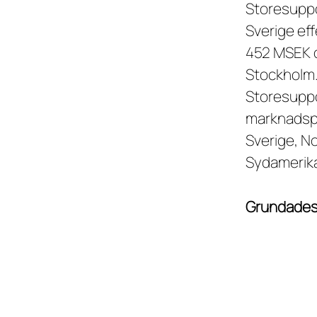
Storesuppo
Sverige ef
452 MSEK o
Stockholm
Storesuppo
marknadspl
Sverige, N
Sydamerika
Grundade