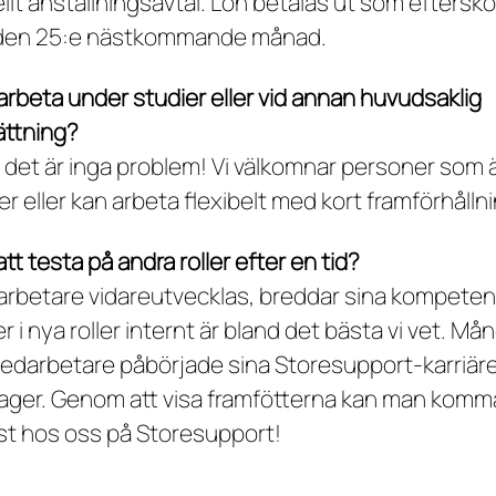
ellt anställningsavtal. Lön betalas ut som eftersk
den 25:e nästkommande månad.
arbeta under studier eller vid annan huvudsaklig
ättning?
 det är inga problem! Vi välkomnar personer som 
r eller kan arbeta flexibelt med kort framförhållni
tt testa på andra roller efter en tid?
arbetare vidareutvecklas, breddar sina kompete
r i nya roller internt är bland det bästa vi vet. Må
darbetare påbörjade sina Storesupport-karriärer
 lager. Genom att visa framfötterna kan man komma
st hos oss på Storesupport!