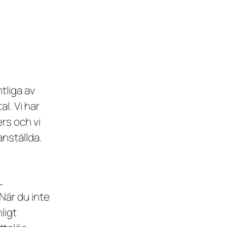
tliga av
l. Vi har
rs och vi
anställda.
L
När du inte
ligt