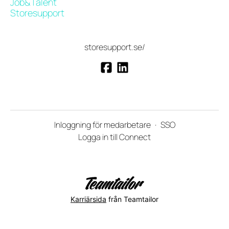
Job&Talent
Storesupport
storesupport.se/
Inloggning för medarbetare
·
SSO
Logga in till Connect
Karriärsida
från Teamtailor