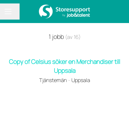
Dela sidan
KARRIÄRMENY
1 jobb
(av 16)
Copy of Celsius söker en Merchandiser till
Uppsala
Tjänstemän
·
Uppsala