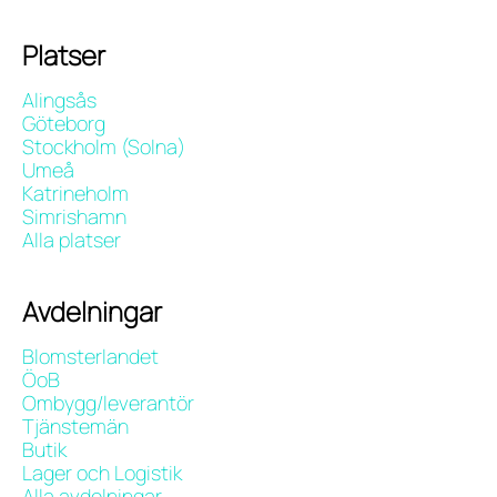
Platser
Alingsås
Göteborg
Stockholm (Solna)
Umeå
Katrineholm
Simrishamn
Alla platser
Avdelningar
Blomsterlandet
ÖoB
Ombygg/leverantör
Tjänstemän
Butik
Lager och Logistik
Alla avdelningar