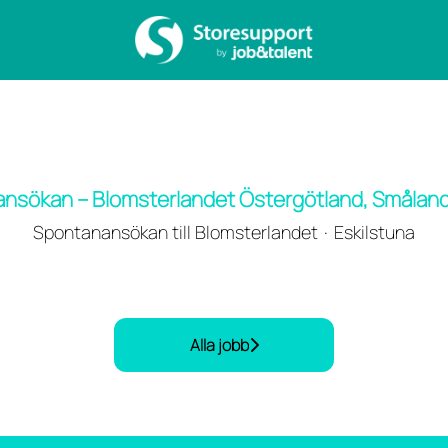
nsökan – Blomsterlandet Östergötland, Småland
Spontanansökan till Blomsterlandet
·
Eskilstuna
Alla jobb