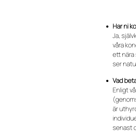
Har ni ko
Ja, själ
våra kon
ett nära
ser natu
Vad betal
Enligt vå
(genomsn
är uthyr
individu
senast 