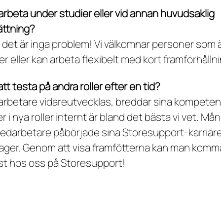
arbeta under studier eller vid annan huvudsaklig
ättning?
 det är inga problem! Vi välkomnar personer som 
r eller kan arbeta flexibelt med kort framförhållni
tt testa på andra roller efter en tid?
arbetare vidareutvecklas, breddar sina kompete
r i nya roller internt är bland det bästa vi vet. Må
darbetare påbörjade sina Storesupport-karriärer
 lager. Genom att visa framfötterna kan man komma
st hos oss på Storesupport!