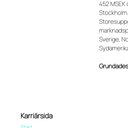
452 MSEK o
Stockholm
Storesuppo
marknadspl
Sverige, N
Sydamerika
Grundade
Karriärsida
Start