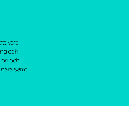
att vara
ing och
tion och
h nära samt