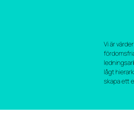
Vi är värde
fördomsfri
ledningsar
lågt hierar
skapa ett e