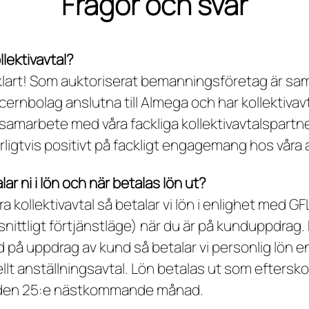
Frågor och svar
llektivavtal?
vklart! Som auktoriserat bemanningsföretag är sam
cernbolag anslutna till Almega och har kollektivavta
 samarbete med våra fackliga kollektivavtalspartne
rligtvis positivt på fackligt engagemang hos våra 
ar ni i lön och när betalas lön ut?
ra kollektivavtal så betalar vi lön i enlighet med GF
ittligt förtjänstläge) när du är på kunduppdrag. 
d på uppdrag av kund så betalar vi personlig lön en
ellt anställningsavtal. Lön betalas ut som eftersk
den 25:e nästkommande månad.