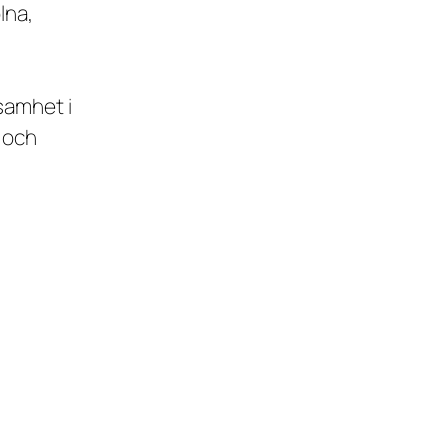
lna,
samhet i
 och