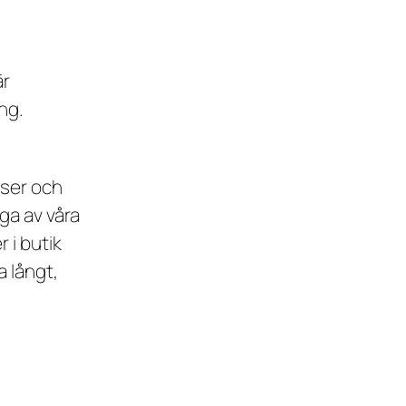
är
ng.
nser och
nga av våra
 i butik
 långt,