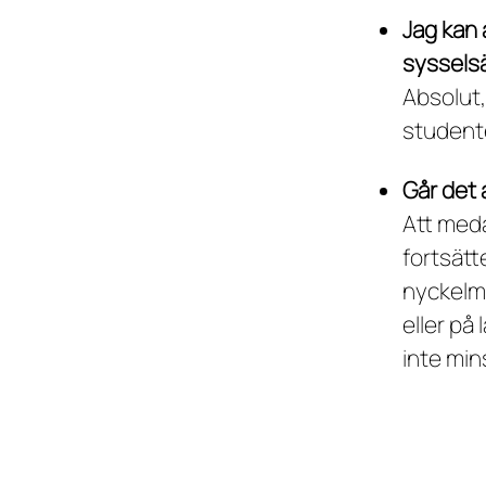
Jag kan 
syssels
Absolut,
studente
Går det a
Att med
fortsätte
nyckelme
eller på
inte min