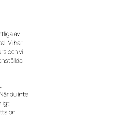
tliga av
l. Vi har
rs och vi
anställda.
L
När du inte
ligt
ottslön