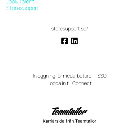
Job&Talent
Storesupport
storesupport.se/
Inloggning för medarbetare
·
SSO
Logga in till Connect
Karriärsida
från Teamtailor