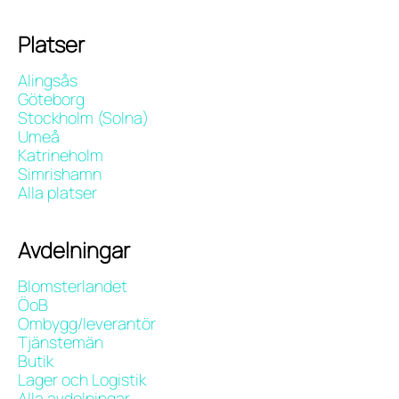
Platser
Alingsås
Göteborg
Stockholm (Solna)
Umeå
Katrineholm
Simrishamn
Alla platser
Avdelningar
Blomsterlandet
ÖoB
Ombygg/leverantör
Tjänstemän
Butik
Lager och Logistik
Alla avdelningar